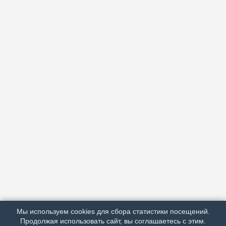
АРХИВ
ПОДРОБНО ОБ ИЗДАНИИ
РЕКЛАМА У НАС
Мы используем cookies для сбора статистики посещений.
МЫ В СОЦСЕТЯХ
Продолжая использовать сайт, вы соглашаетесь с этим.